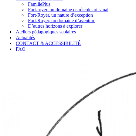
FamillePlus
Fort-royer, un domaine ostréicole artisanal
Fort-Royer, un nature d’exception
Fort-Royer, un domaine d’aventure
D’autres horizons à explorer
Ateliers pédagogiques scolaires
Actualités
CONTACT & ACCESSIBILITÉ
FAQ