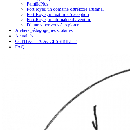
FamillePlus
Fort-royer, un domaine ostréicole artisanal
Fort-Royer, un nature d’exception
Fort-Royer, un domaine d’aventure
D’autres horizons à explorer
Ateliers pédagogiques scolaires
Actualités
CONTACT & ACCESSIBILITÉ
FAQ